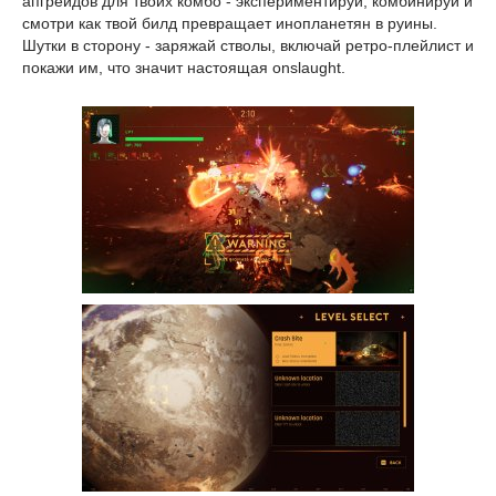
апгрейдов для твоих комбо - экспериментируй, комбинируй и
смотри как твой билд превращает инопланетян в руины.
Шутки в сторону - заряжай стволы, включай ретро-плейлист и
покажи им, что значит настоящая onslaught.