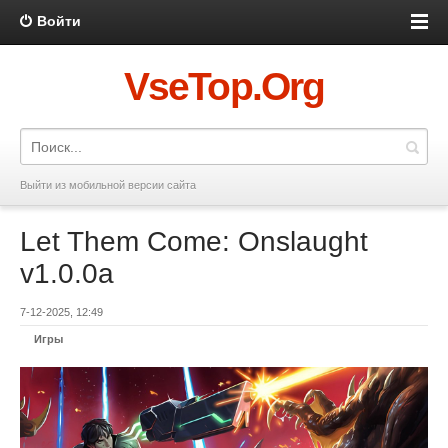
Войти
VseTop.Org
Выйти из мобильной версии сайта
Let Them Come: Onslaught
v1.0.0a
7-12-2025, 12:49
Игры