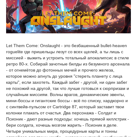
Let Them Come: Onslaught - это безбашенный bullet-heaven
roguelite где пришельцы лезут со всех щелей, а ты лишь с
миссией - выжить и устроить тотальный апокалипсис в стиле
ретро 80-х. Собирай зачотные билды из безумного арсенала
- от огнемётов до фотонных мечей и прочего железа,
которое можно апнуть до уровня "стереть планету с лица
карты", если захотеть. Каждый забег - другой, ни один забег
не похожий на другой, так что лучше готовься к сюрпризам и
случайным миссиям. Волны врагов, динамические эвенты,
мини-боссы и гигантские боссы - всё по списку, хардкорно и
с синтвейв-пульсом от Cartridge 87, который заставит твои
колонки плакать от счастья. Два персонажа - Солдат и
Псионик - дают разные подходы: хочешь прямой киллстрик -
бери солдата, хочешь мозгом жарить - Псионик в деле.
Четыре уникальных мира, процедурные карты и тонны