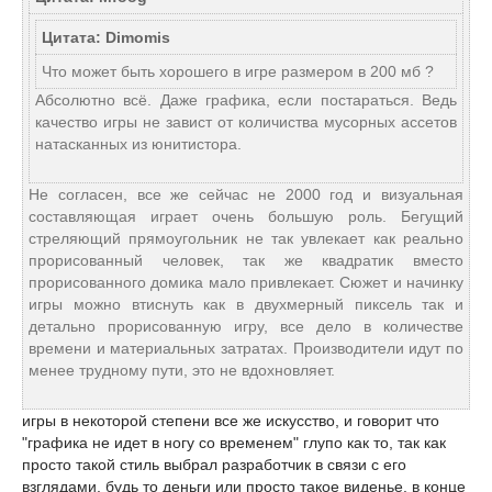
Цитата: Dimomis
Что может быть хорошего в игре размером в 200 мб ?
Абсолютно всё. Даже графика, если постараться. Ведь
качество игры не завист от количиства мусорных ассетов
натасканных из юнитистора.
Не согласен, все же сейчас не 2000 год и визуальная
составляющая играет очень большую роль. Бегущий
стреляющий прямоугольник не так увлекает как реально
прорисованный человек, так же квадратик вместо
прорисованного домика мало привлекает. Сюжет и начинку
игры можно втиснуть как в двухмерный пиксель так и
детально прорисованную игру, все дело в количестве
времени и материальных затратах. Производители идут по
менее трудному пути, это не вдохновляет.
игры в некоторой степени все же искусство, и говорит что
"графика не идет в ногу со временем" глупо как то, так как
просто такой стиль выбрал разработчик в связи с его
взглядами, будь то деньги или просто такое виденье. в конце