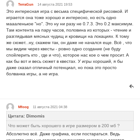
TerraGun
14 августа 2021 19:53
Это интересная игра с весьма специфической рисовкой. И
играется она тоже хорошо и интересно, но есть одно
маааленькое "но". Это ну ни разу не 0.7.3. Это 0.2 максимум.
Там контента на пару часов, половина из которых - чтение и
разглядывая мясных чудищ и кровищи на локациях. К тому
же сюжет...ну, скажем так, он даже не начался еще. Всё , что
мы видим через квесты - ровно одно создание (не буду
спойлерить кто , где и что), которое нас кое о чем просит. А
как бы вот и весь сюжет в квестах. У игры хороший, я бы
даже сказал отличный потенциал, но пока это просто
болванка игры, а не игра.
Mfoog
11 августа 2021 04:38
Цитата: Dimomis
Что может быть хорошего в игре размером в 200 мб ?
Абсолютно всё. Даже графика, если постараться. Ведь
качество игры не завист от количиства мусорных ассетов