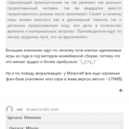
стреляющий прямоугольник не так увлекает как реально
прорисованный человек, так же квадратик вместо
прорисованного домика мало привлекает. Сюжет и начинку
игры можно втиснуть как в двухмерный пиксель так и
детально прорисованную игру, все дело в количестве
времени и материальных затратах. Производители идут по
менее трудному пути, это не вдохновляет.
Большие компании идут по легкому пути клепая одинаковые
игры из года в год методом конвейерной сборки, потому что
это менее трудно и более прибыльно ¯\_(ツ)_/¯
Ну и по поводу визуализации: у Minecraft все еще огромная
фан-база
(напомню что игра в жава версии весит ~170МБ)
enif
26 августа 2021 18:28
Цитата: Dimomis
Цитата: Mfoog