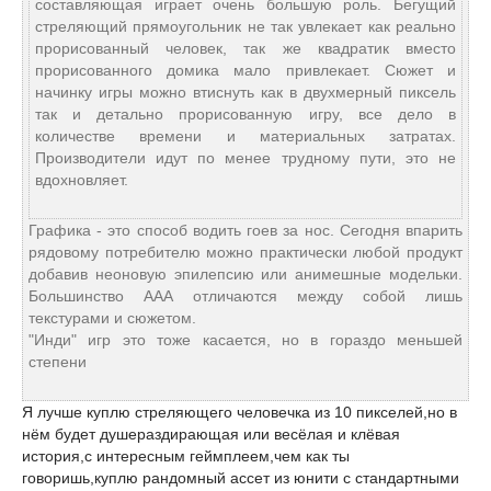
составляющая играет очень большую роль. Бегущий
стреляющий прямоугольник не так увлекает как реально
прорисованный человек, так же квадратик вместо
прорисованного домика мало привлекает. Сюжет и
начинку игры можно втиснуть как в двухмерный пиксель
так и детально прорисованную игру, все дело в
количестве времени и материальных затратах.
Производители идут по менее трудному пути, это не
вдохновляет.
Графика - это способ водить гоев за нос. Сегодня впарить
рядовому потребителю можно практически любой продукт
добавив неоновую эпилепсию или анимешные модельки.
Большинство ААА отличаются между собой лишь
текстурами и сюжетом.
"Инди" игр это тоже касается, но в гораздо меньшей
степени
Я лучше куплю стреляющего человечка из 10 пикселей,но в
нём будет душераздирающая или весёлая и клёвая
история,с интересным геймплеем,чем как ты
говоришь,куплю рандомный ассет из юнити с стандартными