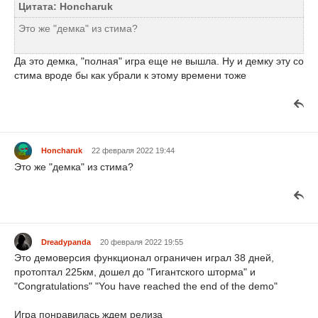
Цитата: Honcharuk
Это же "демка" из стима?
Да это демка, "полная" игра еще не вышла. Ну и демку эту со
стима вроде бы как убрали к этому времени тоже
Honcharuk
22 февраля 2022 19:44
Это же "демка" из стима?
Dreadypanda
20 февраля 2022 19:55
Это демоверсия функционал ограничен играл 38 дней,
протоптал 225км, дошел до "Гигантского шторма" и
"Congratulations" "You have reached the end of the demo"
Игра понравилась ждем релиза