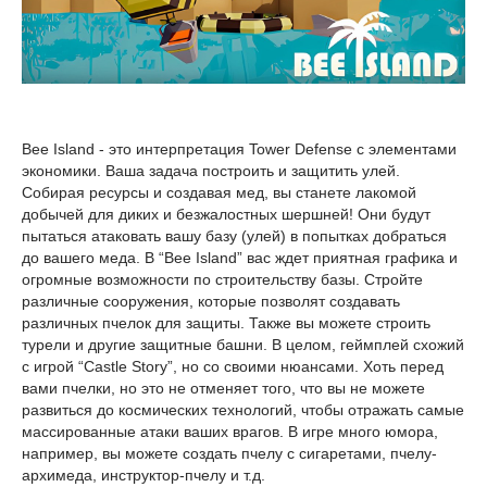
Bee Island - это интерпретация Tower Defense с элементами
экономики. Ваша задача построить и защитить улей.
Собирая ресурсы и создавая мед, вы станете лакомой
добычей для диких и безжалостных шершней! Они будут
пытаться атаковать вашу базу (улей) в попытках добраться
до вашего меда. В “Bee Island” вас ждет приятная графика и
огромные возможности по строительству базы. Стройте
различные сооружения, которые позволят создавать
различных пчелок для защиты. Также вы можете строить
турели и другие защитные башни. В целом, геймплей схожий
с игрой “Castle Story”, но со своими нюансами. Хоть перед
вами пчелки, но это не отменяет того, что вы не можете
развиться до космических технологий, чтобы отражать самые
массированные атаки ваших врагов. В игре много юмора,
например, вы можете создать пчелу с сигаретами, пчелу-
архимеда, инструктор-пчелу и т.д.