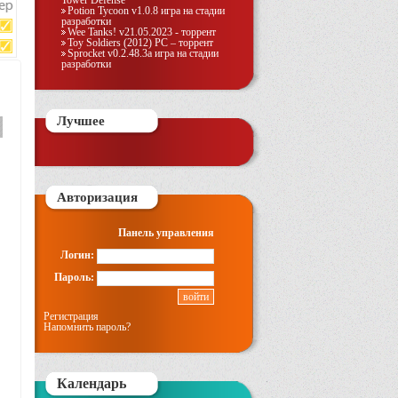
Tower Defense
Potion Tycoon v1.0.8 игра на стадии
разработки
Wee Tanks! v21.05.2023 - торрент
Toy Soldiers (2012) PC – торрент
Sprocket v0.2.48.3a игра на стадии
разработки
Лучшее
Авторизация
Панель управления
Логин:
Пароль:
Регистрация
Напомнить пароль?
Календарь