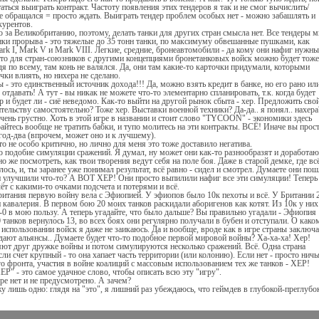
аться выиграть контракт. Частоту появления этих тендеров я так и не смог вычислить/
ке обращался = просто ждать. Выиграть тендер проблем особых нет - можно забашлять и
курентов.
 за Великобританию, поэтому, делать танки для других стран смысла нет. Все тендеры м
танки прорыва - это тяжелые до 35 тонн танки, по максимуму обвешанные пушками, как
rk I, Mark V и Mark VIII. Легкие, средние, бронеавтомобили - да кому они нафиг нужны
 что для стран-союзников с другими концепциями бронетанковых войск можно будет тоже
удя по всему, там конь не валялся. Да, они там какие-то карточки придумали, которыми
чки влиять, но нихера не сделано.
- это единственный источник дохода!!! Да, можно взять кредит в банке, но его рано ил
отдавать! А тут - вы никак не можете что-то элементарно спланировать, т.к. когда будет
р и будет ли - сиё неведомо. Как-то выйти на другой рынок сбыта - хер. Предложить сво
тельству самостоятельно? Тоже хер. Выставки военной техники? Да-да.. я понял.. нахер
очень грустно. Хоть в этой игре в названии и стоит слово "TYCOON" - экономики здесь
айтесь вообще не тратить бабки, и тупо молитесь на эти контракты. ВСЁ! Иначе вы прос
 год-два (впрочем, может оно и к лучшему).
то не особо критично, но лично для меня это тоже доставило негатива.
о подобие симуляции сражений. Я думал, ну может они как-то разнообразят и доработаю
о же посмотреть, как твои творения ведут себя на поле боя. Даже в старой демке, где вс
лось, и, ты заранее уже понимал результат, всё равно - сидел и смотрел. Думаете они по
и улучшили что-то? А ВОТ ХЕР! Они просто выпилили нафиг все эти симуляции! Теперь
ёт с какими-то очками подсчета и потерями и всё.
 Британия первую войну вела с Эфиопией. У эфиопов было 10к пехоты и всё. У Британии 
 и кавалерия. В первом бою 20 моих танков раскидали аборигенов как котят. Из 10к у них
3-0 в мою пользу. А теперь угадайте, что было дальше? Вы правильно угадали - Эфиопия
20 танков вернулось 13, во всех боях они регулярно получали в бубен и отступали. О како
использовании войск я даже не заикаюсь. Да и вообще, вроде как в игре страны заключ
здают альянсы.. Думаете будет что-то подобное первой мировой войны? Ха-ха-ха! Хер!
ют друг дружке войны и потом симулируются несколько сражений. Всё. Одна страна
сли счет крупный - то она хапает часть территории (или колонию). Если нет - просто ничь
го фронта, участия в войне коалиций с массовым использованием тех же танков - ХЕР!
Р" - это самое удачное слово, чтобы описать всю эту "игру".
гре нет и не предусмотрено. А зачем?
у лишь одно: глядя на "это", я лишний раз убеждаюсь, что геймдев в глубокой-преглубо