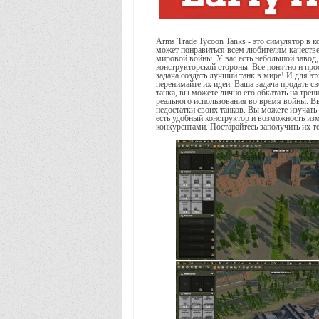
Arms Trade Tycoon Tanks - это симулятор в к
может понравиться всем любителям качестве
мировой войны. У вас есть небольшой завод,
конструкторской стороны. Все понятно и про
задача создать лучший танк в мире! И для эт
перенимайте их идеи. Ваша задача продать св
танка, вы можете лично его обкатать на тре
реального использования во время войны. Вы
недостатки своих танков. Вы можете изучать 
есть удобный конструктор и возможность изм
конкурентами. Постарайтесь заполучить их т