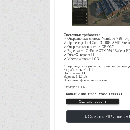
Системные требования:
✔ Операционная система: Windows 7 (64-bit) 
✔ Процессор: Intel Core i3 2100 / AMD Phen
✔ Оперативная память: 4 GB ОЗУ
✔ Видеокарта: GeForce GTX 570 / Radeon H
✔ DirectX: версии 11
✔ Место на диске: 4 GB
Жанр: инди, симуляторы, стратегии, ранний 
Разработчик: FunGi
Платформа: PC
Версия: 1.1.3.0b
Язык интерфейса: английский
Размер: 6.0 Гб
Скачать Arms Trade Tycoon Tanks v1.1.9.
ТОРРЕНТ
Скачать Торрент
6.0 Гб
Скачать ZIP архив v1