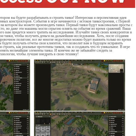
отором вы будете разрабатывать и строить танки! Интересная и перспективная идея
нных конструкторов. События в игре начинаются с истоков танкостроения, с Первой
 на котором вы можете производить танки. Первый танки будут максимально просты с
сто, но даже эти машины могли серьезно влиять на события во время сражений. Ваша
ого вам придется много тратить на исследования. Изучайте танки своих конкурентов и
ои танки, чтобы получить деньги на дальнейшии исследования. Хоть, после создания
нировочном полигоне, все же многие недостатки можно будет выявить только во время
 будете получать отчеты свои клиентов, что позволит вам в будущем исправить
и строить, как реальные прототипы танков, так и создавать что-то уникальное. В игре
енять мельчайшие элементы танка. И конечно же не забывайте следить за
ехнологии, чтобы лучшие внедрить в свою технику!