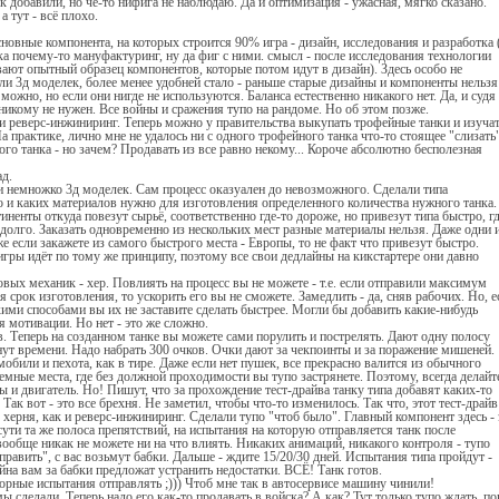
к добавили, но че-то нифига не наблюдаю. Да и оптимизация - ужасная, мягко сказано.
а тут - всё плохо.
сновные компонента, на которых строится 90% игра - дизайн, исследования и разработка 
ка почему-то мануфактуринг, ну да фиг с ними. смысл - после исследования технологии
ают опытный образец компонентов, которые потом идут в дизайн). Здесь особо не
ли 3д моделек, более менее удобней стало - раньше старые дизайны и компоненты нельзя
 можно, но если они нигде не используются. Баланса естественно никакого нет. Да, и судя
 никому не нужен. Все войны и сражения тупо на рандоме. Но об этом позже.
и реверс-инжиниринг. Теперь можно у правительства выкупать трофейные танки и изуча
а практике, лично мне не удалось ни с одного трофейного танка что-то стоящее "слизать"
ого танка - но зачем? Продавать из все равно некому... Короче абсолютно бесполезная
ад.
и немножко 3д моделек. Сам процесс оказуален до невозможного. Сделали типа
ко и каких материалов нужно для изготовления определенного количества нужного танка.
ненты откуда повезут сырьё, соответственно где-то дороже, но привезут типа быстро, гд
 долго. Заказать одновременно из нескольких мест разные материалы нельзя. Даже одни и
же если закажете из самого быстрого места - Европы, то не факт что привезут быстро.
игры идёт по тому же принципу, поэтому все свои дедлайны на кикстартере они давно
вых механик - хер. Повлиять на процесс вы не можете - т.е. если отправили максимум
я срок изготовления, то ускорить его вы не сможете. Замедлить - да, сняв рабочих. Но, е
кими способами вы их не заставите сделать быстрее. Могли бы добавить какие-нибудь
 мотивации. Но нет - это же сложно.
в. Теперь на созданном танке вы можете сами порулить и пострелять. Дают одну полосу
нут времени. Надо набрать 300 очков. Очки дают за чекпоинты и за поражение мишеней.
били и пехота, как в тире. Даже если нет пушек, все прекрасно валится из обычного
емные места, где без должной проходимости вы тупо застрянете. Поэтому, всегда делайт
 и двигатель. Но! Пишут, что за прохождение тест-драйва танку типа добавят каких-то
 Так вот - это все брехня. Не заметил, чтобы что-то изменилось. Так что, этот тест-драйв
 херня, как и реверс-инжиниринг. Сделали тупо "чтоб было". Главный компонент здесь - 
сути та же полоса препятствий, на испытания на которую отправляется танк после
вообще никак не можете ни на что влиять. Никаких анимаций, никакого контроля - тупо
равить", с вас возьмут бабки. Дальше - ждите 15/20/30 дней. Испытания типа пройдут -
йна вам за бабки предложат устранить недостатки. ВСЁ! Танк готов.
орные испытания отправлять ;))) Чтоб мне так в автосервисе машину чинили!
мы сделали. Теперь надо его как-то продавать в войска? А как? Тут только тупо ждать, по