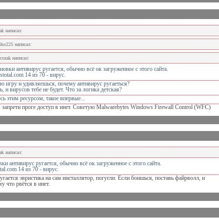
ak написал:
iko225 написал:
cozak написал:
новки антивирус ругается, обычно всё ок загруженное с этого сайта.
total.com 14 из 70 - вирус.
ю игру и удивляешься, почему антивирус ругаеться?
, и вирусов тебе не будет. Что за логика детская?
ь этим ресурсом, такое впервые...
 запрети проге доступ в инет. Советую Malwarebytes Windows Firewall Control (WFC)
ak написал:
ки антивирус ругается, обычно всё ок загруженное с этого сайта.
al.com 14 из 70 - вирус.
ругается эвристика на сам инсталлятор, погугли. Если боишься, поставь файрволл, и
у что рвётся в инет.