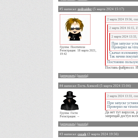
#5 написал:
zedraider
(5 марта 2024 15:17)
2 марта 2024 19:56, coz
2 марта 2024 16:15, Z
2 марта 2024 13:33, 
При запуске уста
Группа: Посетители
Проверил на virus
Регистрация: 18 марта 2021,
Скачал взломанну
19:42
Так начни покупать
Постоянно пользуюс
Поставь файрволл. И
[цитировать]
[жалоба]
#4 написал: Гость Алексей (5 марта 2024 15:04)
2 марта 2024 13:33, coz
При запуске установ
Проверил на virustot
Да нет тут вирусов, 
Группа: Гости
запрещай доступ всем
Регистрация: --
[цитировать]
[жалоба]
#3 написал:
cozak
(2 марта 2024 19:56)