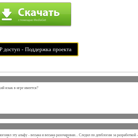
P доступ - Поддержка проекта
ий язык в игре имеется?
огонял эту альфу - весьма и весьма разочарован... Следил по девблогам за разработкой -