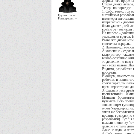
дофига чего вроде ка
Старая демка летала, 
Теперь по порядку:
1. Собственно, три о
английском разработ
Группа: Гости
Регистрация: --
инженеры изготавлив
напрягались - добави
было удалять, сейчас
всей игре - он нафиг
Из плюсов - добавил
технологии врагов. Н
Разве что дизайн сам
свистелка-перделка.
2. Производство/скл
Аналогично - сделал
калькулятор - сколь
выбор основные конти
то дешевле, но везут
же - тоже нельзя. Да
Видимо, разработка 
просрали.
В общем, каких-то но
рабочих, и появляетс
сроки горят, то ника
премии/расстрелы для
3. Сделали тест-драй
препятствий и 10 ми
Мишени - бронеавтомо
пулемета. Есть пробл
танкам норм гусеницы
очков/характеристик.
такая же бесполезная
провинг граундс (по 
разработки). Тут вы 
нажали кнопочку "отп
дальше в отделе диза
Даже не надо на повт
4. Собственно, танк 