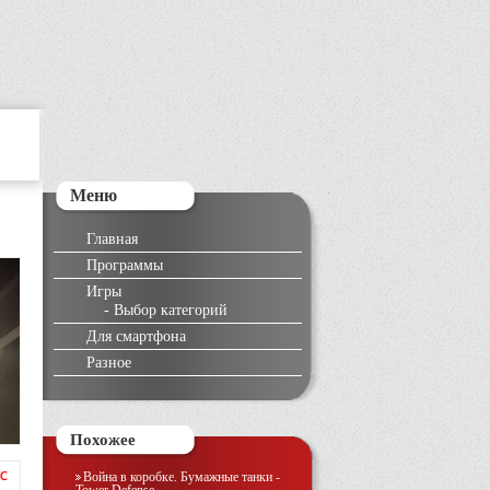
Меню
Главная
Программы
Игры
-
Выбор категорий
Для смартфона
Разное
Похожее
Война в коробке. Бумажные танки -