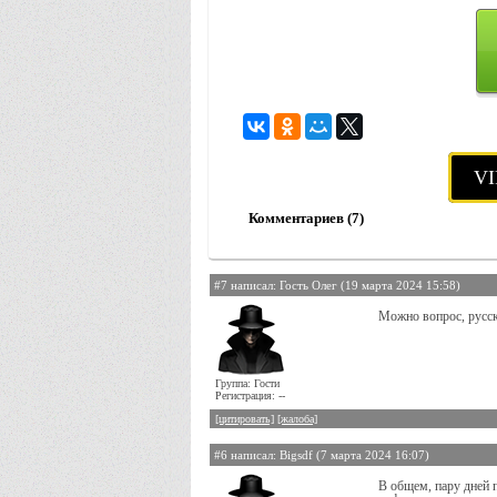
VI
Комментариев (7)
#7 написал: Гость Олег (19 марта 2024 15:58)
Можно вопрос, русск
Группа: Гости
Регистрация: --
[цитировать]
[жалоба]
#6 написал: Bigsdf (7 марта 2024 16:07)
В общем, пару дней п