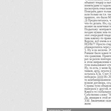
объявят тендер и пыт
понять/даже к гадал
посмотреть очки кон
Поиграть дают только
шли только на т.н. 
правило, это были Ma
;)) Предполагалось,
что-то делать. Но, с
можно на конечные о
Подытожу: контракты 
поздно нужно чем-то 
этот очередной тенде
танк какому-то прави
Короче, всё очень и 
НОЛЬ!!! Просто стар
обанкротитесь через
5. Ну и по мелочи. Э
Раньше было какое-т
эти сражения. Приятн
раз за разом повторя
в этом направлении 
тупо вываливают отч
Ну, то есть, у меня
танков, арта, пехота
осталось 4,5к. Счет 
победила ;)))))) Из 
то комбинированном 
всякие договора, со
Страны тупо объявля
выиграла у другой, е
Какого-то глобально
Собственно слово "ХЕ
Да, авиации в этой и
З.Ы. Заканчивая скаж
жопе.
[цитировать]
[жалоба]