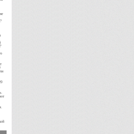
не
?
и
й
а?
то
т
ё
шли
20
м-
ают
я.
кой