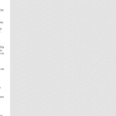
(на
 по
ть
.
 На
е-
 те
сли
е
это
ка