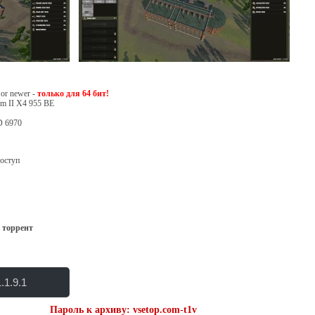
or newer -
только для 64 бит!
om II X4 955 BE
D 6970
доступ
1 торрент
.1.9.1
Пароль к архиву: vsetop.com-t1v