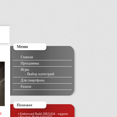
Меню
Главная
Программы
Игры
-
Выбор категорий
Для смартфона
Разное
Похожее
Emberward Build 20822434 - торрент