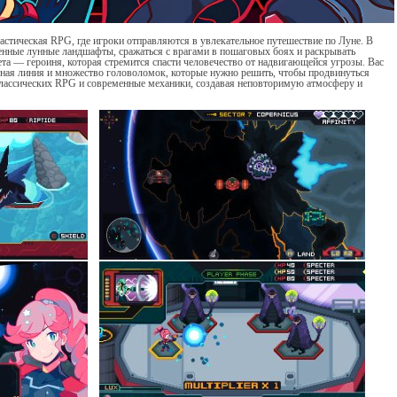
стическая RPG, где игроки отправляются в увлекательное путешествие по Луне. В
венные лунные ландшафты, сражаться с врагами в пошаговых боях и раскрывать
та — героиня, которая стремится спасти человечество от надвигающейся угрозы. Вас
ная линия и множество головоломок, которые нужно решить, чтобы продвинуться
 классических RPG и современные механики, создавая неповторимую атмосферу и