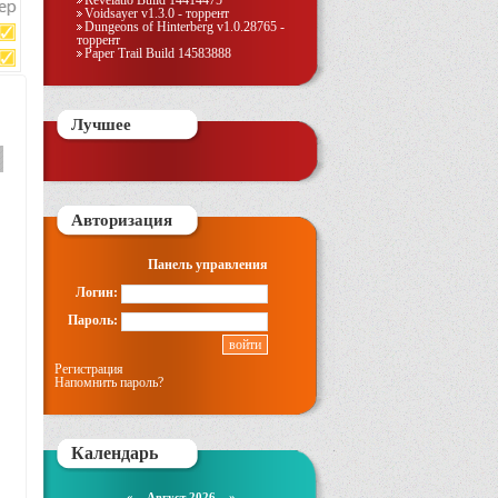
Revelatio Build 14414475
Voidsayer v1.3.0 - торрент
Dungeons of Hinterberg v1.0.28765 -
торрент
Paper Trail Build 14583888
Лучшее
Авторизация
Панель управления
Логин:
Пароль:
Регистрация
Напомнить пароль?
Календарь
«
Август 2026 »