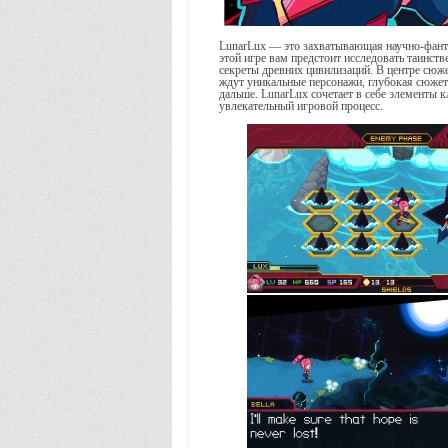
LunarLux — это захватывающая научно-фанта
этой игре вам предстоит исследовать таинст
секреты древних цивилизаций. В центре сюже
ждут уникальные персонажи, глубокая сюжет
дальше. LunarLux сочетает в себе элементы
увлекательный игровой процесс.