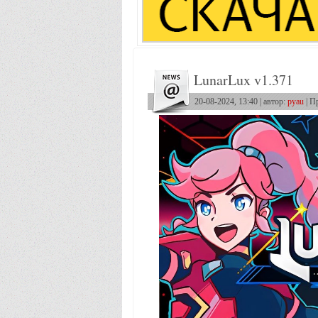
LunarLux v1.371
20-08-2024, 13:40 | автор:
pyau
| П