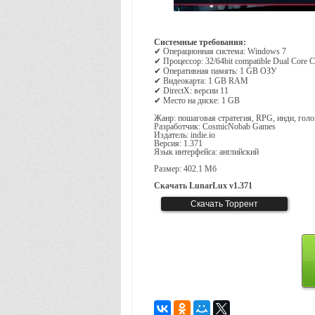
Системные требования:
✔ Операционная система: Windows 7
✔ Процессор: 32/64bit compatible Dual Core
✔ Оперативная память: 1 GB ОЗУ
✔ Видеокарта: 1 GB RAM
✔ DirectX: версии 11
✔ Место на диске: 1 GB
Жанр: пошаговая стратегия, RPG, инди, гол
Разработчик: CosmicNobab Games
Издатель: indie.io
Версия: 1.371
Язык интерфейса: английский
Размер: 402.1 Мб
Скачать LunarLux v1.371
LUNARLUX
Скачать Торрент
402.1 Мб