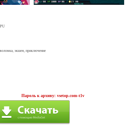
 CPU
оволомка, экшен, приключение
Пароль к архиву: vsetop.com-t1v