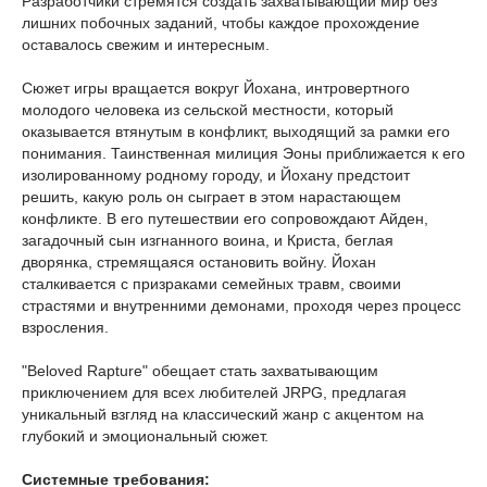
Разработчики стремятся создать захватывающий мир без
лишних побочных заданий, чтобы каждое прохождение
оставалось свежим и интересным.
Сюжет игры вращается вокруг Йохана, интровертного
молодого человека из сельской местности, который
оказывается втянутым в конфликт, выходящий за рамки его
понимания. Таинственная милиция Эоны приближается к его
изолированному родному городу, и Йохану предстоит
решить, какую роль он сыграет в этом нарастающем
конфликте. В его путешествии его сопровождают Айден,
загадочный сын изгнанного воина, и Криста, беглая
дворянка, стремящаяся остановить войну. Йохан
сталкивается с призраками семейных травм, своими
страстями и внутренними демонами, проходя через процесс
взросления.
"Beloved Rapture" обещает стать захватывающим
приключением для всех любителей JRPG, предлагая
уникальный взгляд на классический жанр с акцентом на
глубокий и эмоциональный сюжет.
Системные требования: