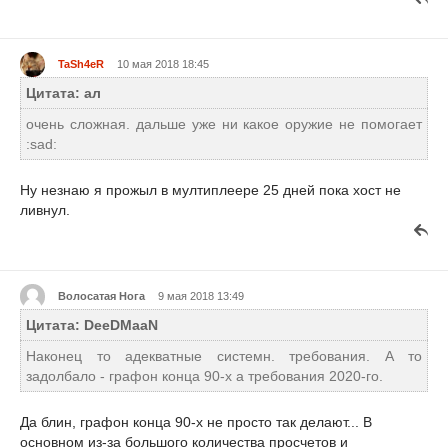
TaSh4eR
10 мая 2018 18:45
Цитата: ал
очень сложная. дальше уже ни какое оружие не помогает
:sad:
Ну незнаю я прожыл в мултиплеере 25 дней пока хост не
ливнул.
Волосатая Нога
9 мая 2018 13:49
Цитата: DeeDMaaN
Наконец то адекватные системн. требования. А то
задолбало - графон конца 90-х а требования 2020-го.
Да блин, графон конца 90-х не просто так делают... В
основном из-за большого количества просчетов и