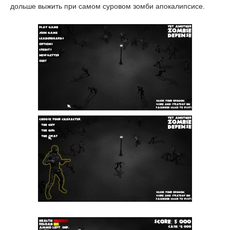
дольше выжить при самом суровом зомби апокалипсисе.