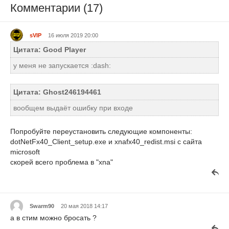
Комментарии (17)
sVIP
16 июля 2019 20:00
Цитата: Good Player
у меня не запускается :dash:
Цитата: Ghost246194461
вообщем выдаёт ошибку при входе
Попробуйте переустановить следующие компоненты:
dotNetFx40_Client_setup.exe и xnafx40_redist.msi с сайта
microsoft
скорей всего проблема в "xna"
Swarm90
20 мая 2018 14:17
а в стим можно бросать ?