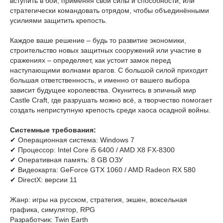
вступить в бой, применяя свои силы и способности, или
стратегически командовать отрядом, чтобы объединёнными
усилиями защитить крепость.
Каждое ваше решение – будь то развитие экономики,
строительство новых защитных сооружений или участие в
сражениях – определяет, как устоит замок перед
наступающими волнами врагов. С большой силой приходит
большая ответственность, и именно от вашего выбора
зависит будущее королевства. Окунитесь в эпичный мир
Castle Craft, где разрушать можно всё, а творчество помогает
создать неприступную крепость среди хаоса осадной войны.
Системные требования:
✔ Операционная система: Windows 7
✔ Процессор: Intel Core i5 6400 / AMD X8 FX-8300
✔ Оперативная память: 8 GB ОЗУ
✔ Видеокарта: GeForce GTX 1060 / AMD Radeon RX 580
✔ DirectX: версии 11
Жанр: игры на русском, стратегия, экшен, воксельная
графика, симулятор, RPG
Разработчик: Twin Earth