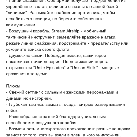
- Линии снабжения. Обе армии получают подкрепления из
укреплённых застав, если они связаны с главной базой
"линиями". Разрывайте снабжение противника, чтобы
ослабить его позиции, но берегите собственные
коммуникации.
- Воздушный корабль. Stream Airship - мобильный
тактический инструмент: замедляйте вражеские атаки,
режьте линии снабжения, подстрекайте к предательству или
ускоряйте войска своего флота.
- Дружеские связи. Побеждая вместе, ваши герои
накапливают очки доверия. По достижении порога
открываются "Unite Episodes" и "Unison Skills" - мощные
сражения в тандеме.
Плюсы
- Свежий сеттинг с сильными женскими персонажами и
динамичной историей.
- Глубокая тактика: захваты, осады, хитрые развёртывания
войск.
- Разнообразие стратегий благодаря уникальным
способностям воздушного корабля.
- Возможность многократного прохождения: разные концовки
зависят от того, кого вы взяли в плен, а кого уничтожили.