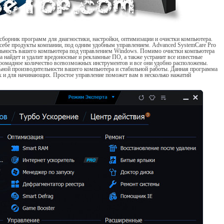
сборник программ для диагностики, настройки, оптимизации и очистки компьютера.
в себе продукты компании, под одним удобным управлением. Advanced SystemCare Pro
ельность вашего компьютера под управлением Windows. Помимо очистки компьютера
 найдет и удалит вредоносные и рекламные ПО, а также устранит все известные
громадное количество всевозможных инструментов и все они удобно расположены.
ной производительности вашего компьютера и стабильной работы. Данная программа
ак и для начинающих. Простое управление поможет вам в несколько нажатий