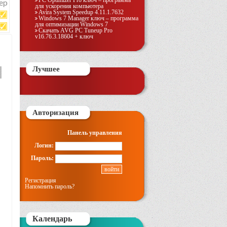
PC Optimizer Pro ключ – программа
для ускорения компьютера
Avira System Speedup 4.11.1.7632
Windows 7 Manager ключ – программа
для оптимизации Windows 7
Скачать AVG PC Tuneup Pro
v16.76.3.18604 + ключ
Лучшее
Авторизация
Панель управления
Логин:
Пароль:
Регистрация
Напомнить пароль?
Календарь