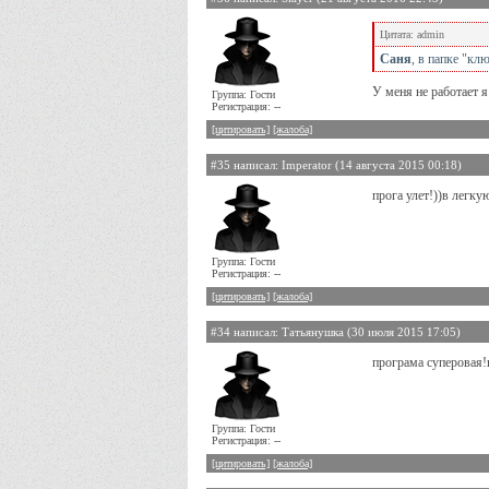
Цитата: admin
Саня
, в папке "кл
У меня не работает я 
Группа: Гости
Регистрация: --
[цитировать]
[жалоба]
#35 написал: Imperator (14 августа 2015 00:18)
прога улет!))в легку
Группа: Гости
Регистрация: --
[цитировать]
[жалоба]
#34 написал: Татьянушка (30 июля 2015 17:05)
програма суперовая!
Группа: Гости
Регистрация: --
[цитировать]
[жалоба]