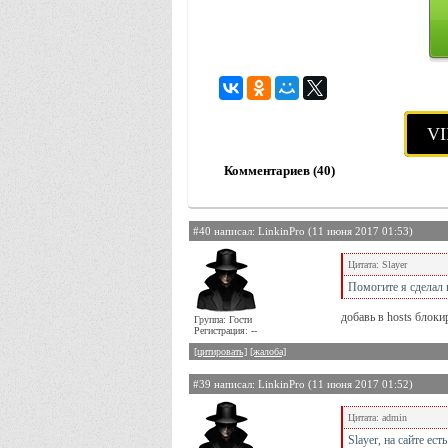
VI
Комментариев (40)
#40 написал: LinkinPro (11 июня 2017 01:53)
Цитата: Slayer
Помогите я сделал в
добавь в hosts блоки
Группа: Гости
Регистрация: --
[цитировать]
[жалоба]
#39 написал: LinkinPro (11 июня 2017 01:52)
Цитата: admin
Slayer, на сайте ест