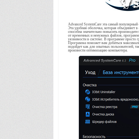
Advanced SystemCare эта самый популярный 
Эта удобная оболочка, которая объединяет 
способна значительно повысить производит
от временных и ненужных файлов, программа
уязвимости в системе. В программе просто 
Программа поможет вам добиться максималь
подойдет как для опытных пользователей, т
произвести оптимизацию компьютера.