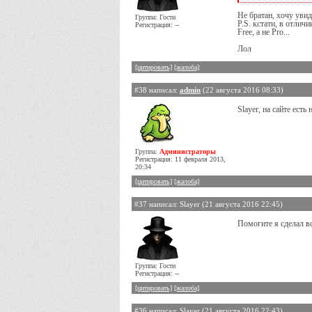
Не братан, хочу уви
Группа: Гости
P.S. кстати, в отли
Регистрация: --
Free, а не Pro...
Лол
[цитировать]
[жалоба]
#38 написал:
admin
(22 августа 2016 08:33)
Slayer, на сайте есть 
Группа:
Администраторы
Регистрация: 11 февраля 2013,
20:34
[цитировать]
[жалоба]
#37 написал: Slayer (21 августа 2016 22:45)
Помогите я сделал вс
Группа: Гости
Регистрация: --
[цитировать]
[жалоба]
#36 написал: Slayer (21 августа 2016 22:43)