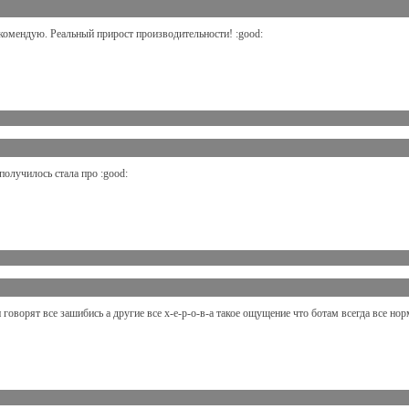
екомендую. Реальный прирост производительности! :good:
получилось стала про :good:
 говорят все зашибись а другие все х-е-р-о-в-а такое ощущение что ботам всегда все нор