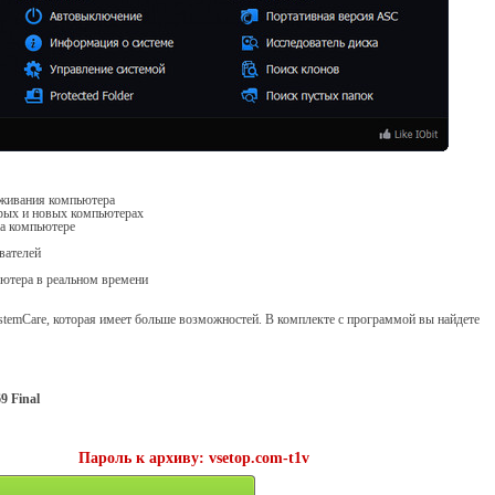
уживания компьютера
арых и новых компьютерах
на компьютере
вателей
ютера в реальном времени
stemCare, которая имеет больше возможностей. В комплекте с программой вы найдете
9 Final
Пароль к архиву: vsetop.com-t1v