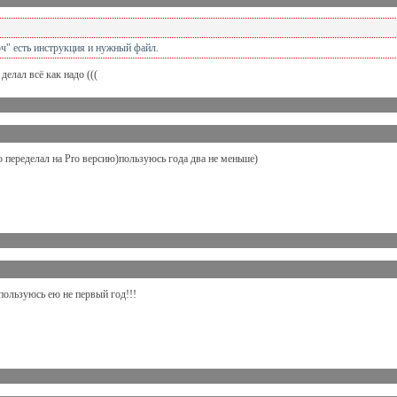
юч" есть инструкция и нужный файл.
делал всё как надо (((
ю переделал на Pro версию)пользуюсь года два не меньше)
пользуюсь ею не первый год!!!