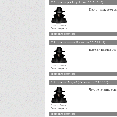
#33 написал: psicho (14 июля 2015 10:18)
Прога - улет, всем р
Группа: Гости
Регистрация: --
[цитировать]
[жалоба]
#32 написал: rrrrrr (18 февраля 2015 09:14)
поменял папки и все 
Группа: Гости
Регистрация: --
[цитировать]
[жалоба]
#31 написал: Андрей (25 августа 2014 20:40)
Чета не понятно одни
Группа: Гости
Регистрация: --
[цитировать]
[жалоба]