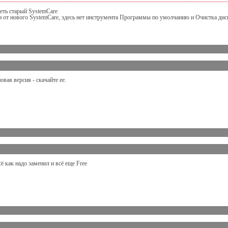
деть старый SystemCare
чии от нового SystemCare, здесь нет инструмента Программы по умолчанию и Очистка дис
новая версия - скачайте ее.
ё как надо заменил и всё еще Free