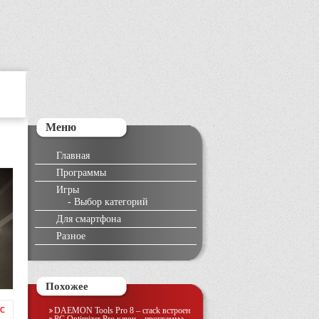
Меню
Главная
Программы
Игры
-
Выбор категорий
Для смартфона
Разное
Похожее
DAEMON Tools Pro 8 – crack встроен