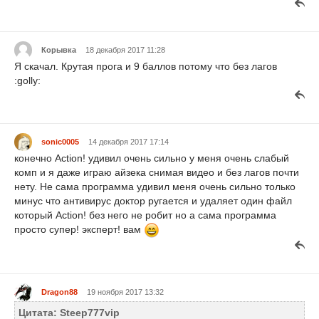
Корывка
18 декабря 2017 11:28
Я скачал. Крутая прога и 9 баллов потому что бeз лагов
:golly:
sonic0005
14 декабря 2017 17:14
конечно Action! удивил очень сильно у меня очень слабый
комп и я даже играю айзека снимая видео и без лагов почти
нету. Не сама программа удивил меня очень сильно только
минус что антивирус доктор ругается и удаляет один файл
который Action! без него не робит но а сама программа
просто супер! эксперт! вам
Dragon88
19 ноября 2017 13:32
Цитата: Steep777vip