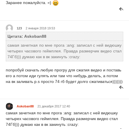
Заранее пожалуйста. =)
123
2 января 2018 19:53
Цитата: Askoban88
самая зачетная по мне прога :ang: записал с ней видюшку
четырех часового геймплея. Правда размерчик видео стал
74Гб))) думаю как в вк закинуть :crazy:
попробуй скачать любую прогру для сжатия видео и поставь
его а потом иди гулять или там что нибудь делать, а потом
на вк заливать p.s просто 74 гб будет долго сжативаться)))))))
Askoban88
21 декабря 2017 12:40
самая зачетная по мне прога :ang: записал с ней видюшку
четырех часового геймплея. Правда размерчик видео стал
74Гб))) думаю как в вк закинуть :crazy: