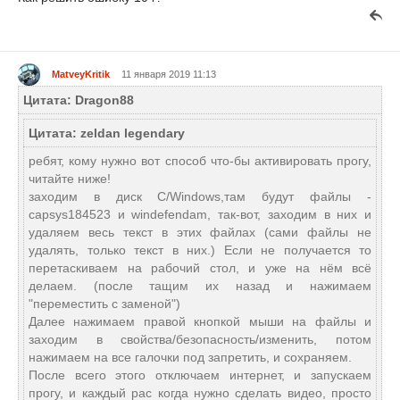
MatveyKritik
11 января 2019 11:13
Цитата: Dragon88
Цитата: zeldan legendary
ребят, кому нужно вот способ что-бы активировать прогу,
читайте ниже!
заходим в диск C/Windows,там будут файлы -
capsys184523 и windefendam, так-вот, заходим в них и
удаляем весь текст в этих файлах (сами файлы не
удалять, только текст в них.) Если не получается то
перетаскиваем на рабочий стол, и уже на нём всё
делаем. (после тащим их назад и нажимаем
"переместить с заменой")
Далее нажимаем правой кнопкой мыши на файлы и
заходим в свойства/безопасность/изменить, потом
нажимаем на все галочки под запретить, и сохраняем.
После всего этого отключаем интернет, и запускаем
прогу, и каждый рас когда нужно сделать видео, просто