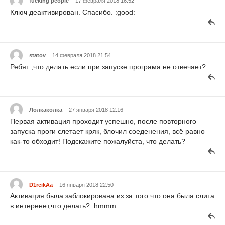
fucking people
17 февраля 2018 16:52
Ключ деактивирован. Спасибо. :good:
statov
14 февраля 2018 21:54
Ребят ,что делать если при запуске програма не отвечает?
Лолкаколка
27 января 2018 12:16
Первая активация проходит успешно, после повторного
запуска проги слетает кряк, блочил соеденения, всё равно
как-то обходит! Подскажите пожалуйста, что делать?
D1reikAa
16 января 2018 22:50
Активация была заблокирована из за того что она была слита
в интеренет,что делать? :hmmm: