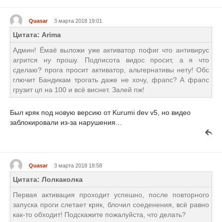
Quasar
3 марта 2018 19:01
Цитата: Arima
Админ! Ёмаё выложи уже активатор пофиг что антивирус
агрится ну прошу. Подписота видос просит, а я что
сделаю? прога просит активатор, альтернативы нету! Обс
глючит Бандикам трогать даже не хочу, фрапс? А фрапс
грузит цп на 100 и всё виснет. Залей пж!
Был кряк под новую версию от Kurumi dev v5, но видео
заблокировали из-за нарушения...
Quasar
3 марта 2018 18:58
Цитата: Лолкаколка
Первая активация проходит успешно, после повторного
запуска проги слетает кряк, блочил соеденения, всё равно
как-то обходит! Подскажите пожалуйста, что делать?