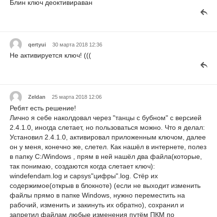
Блин ключ деоктивираван
qertyui
30 марта 2018 12:36
Не активируется ключ! (((
Zeldan
25 марта 2018 12:06
Ребят есть решение!
Лично я себе наколдовал через "танцы с бубном" с версией
2.4.1.0, иногда слетает, но пользоваться можно. Что я делал:
Установил 2.4.1.0, активировал приложенным ключом, далее
он у меня, конечно же, слетел. Как нашёл в интернете, полез
в папку C:/Windows , прям в ней нашёл два файла(которые,
так понимаю, создаются когда слетает ключ):
windefendam.log и capsys"цифры".log. Стёр их
содержимое(открыв в блокноте) (если не выходит изменить
файлы прямо в папке Windows, нужно переместить на
рабочий, изменить и закинуть их обратно), сохранил и
запретил файлам любые изменения путём ПКМ по