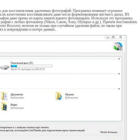
тво для восстановления удаленных фотографий. Программа понимает огромное
 их качественно восстанавливать даже после форматирования жёсткого диска. RS
графии даже прямо из карты памяти вашего фотоаппарата. Используя эту программу,
графии с любых фотокамер (Nikon, Canon, Sony, Olympus и др.). Причем восстановить
to Recovery полезен не только при случайном удалении файла, но также при
ят к повреждению и потере данных.