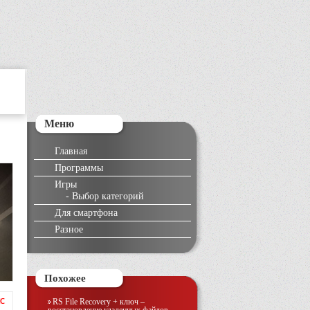
Меню
Главная
Программы
Игры
-
Выбор категорий
Для смартфона
Разное
Похожее
RS File Recovery + ключ –