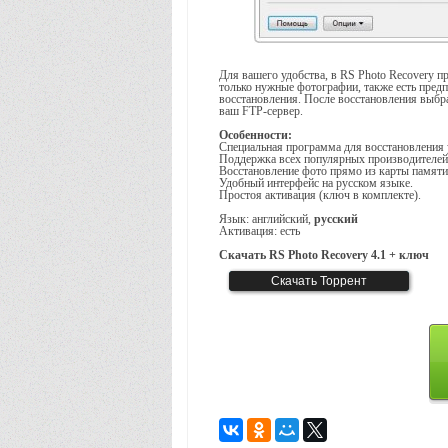
Для вашего удобства, в RS Photo Recovery п
только нужные фотографии, также есть пред
восстановления. После восстановления выбр
ваш FTP-сервер.
Особенности:
Специальная программа для восстановления
Поддержка всех популярных производителей
Восстановление фото прямо из карты памяти
Удобный интерфейс на русском языке.
Простоя активация (ключ в комплекте).
Язык: английский,
русский
Активация: есть
Скачать RS Photo Recovery 4.1 + ключ
RS PHOTO RECOVERY
Скачать Торрент
6,4 Мб