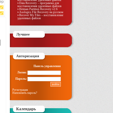
восстановление удаленных файлов
Data Recovery – программа для
восстановления удаленных файлов
Hetman Partition Recovery v2.6
Auslogics File Recovery на русском
Recover My Files – восстановление
удаленных файлов
Лучшее
Авторизация
Панель управления
Логин:
Пароль:
Регистрация
Напомнить пароль?
Календарь