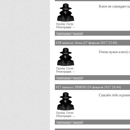
Ключ не совпадает 
Группа: Гости
Регистрация: --
[цитировать]
[жалоба]
#28 написал: Anna (27 февраля 2017 23:49)
Очень нужен ключ) 
Группа: Гости
Регистрация: --
[цитировать]
[жалоба]
#27 написал: DIMON (16 февраля 2017 20:44)
Спасибо тебе огромно
Группа: Гости
Регистрация: --
[цитировать]
[жалоба]