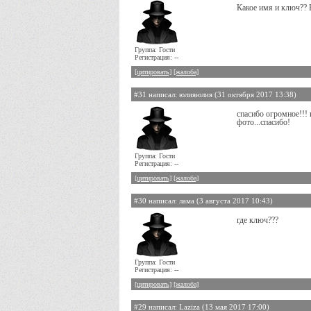
Какое имя и ключ?? 
Группа: Гости
Регистрация: --
[цитировать]
[жалоба]
#31 написал: юлияюлия (31 октября 2017 13:38)
спасибо огромное!!! 
фото...спасибо!
Группа: Гости
Регистрация: --
[цитировать]
[жалоба]
#30 написал: лама (3 августа 2017 10:43)
где ключ???
Группа: Гости
Регистрация: --
[цитировать]
[жалоба]
#29 написал: Laziza (13 мая 2017 17:00)