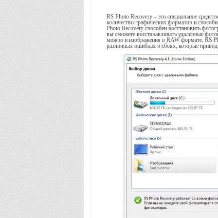
RS Photo Recovery – это специальное средс
количество графических форматов и способна
Photo Recovery способен восстановить фото
вы сможете восстанавливать удаленные фото
можно и изображения в RAW формате. RS Pho
различных ошибках и сбоях, которые привод