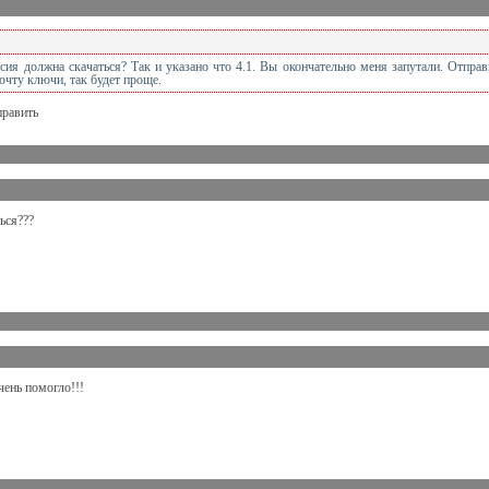
рсия должна скачаться? Так и указано что 4.1. Вы окончательно меня запутали. Отпра
очту ключи, так будет проще.
править
ься???
чень помогло!!!