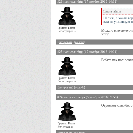
#26 написал: rfrjg (17 ноября 2016 14:31)
Цитата: admin
Юлия
, а какая ве
вам на указанную п
Группа: Гости
Можете мне тоже от
Регистрация: --
:cray:
[цитировать]
[жалоба]
#25 написал: rfrjg (17 ноября 2016 14:01)
Ребята как пользоват
Группа: Гости
Регистрация: --
[цитировать]
[жалоба]
#24 написал: nadya (5 ноября 2016 09:55)
Огромное спасибо, о
Группа: Гости
Регистрация: --
[цитировать]
[жалоба]