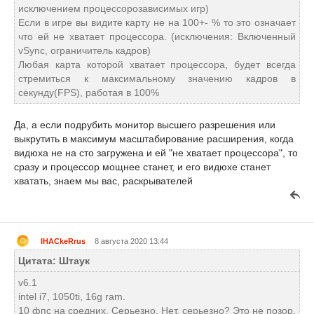
исключением процессорозависимых игр)
Если в игре вы видите карту не на 100+- % то это означает
что ей не хватает процессора. (исключения: Включенный
vSync, ограничитель кадров)
Любая карта которой хватает процессора, будет всегда
стремиться к максимальному значению кадров в
секунду(FPS), работая в 100%
Да, а если подрубить монитор высшего разрешения или
выкрутить в максимум масштабирование расширения, когда
видюха не на сто загружена и ей "не хватает процессора", то
сразу и процессор мощнее станет, и его видюхе станет
хватать, знаем мы вас, раскрывателей
IHACkeRrus
8 августа 2020 13:44
Цитата: Штаук
v6.1
intel i7, 1050ti, 16g ram.
10 фпс на средних. Серьезно. Нет, серьезно? Это не позор,