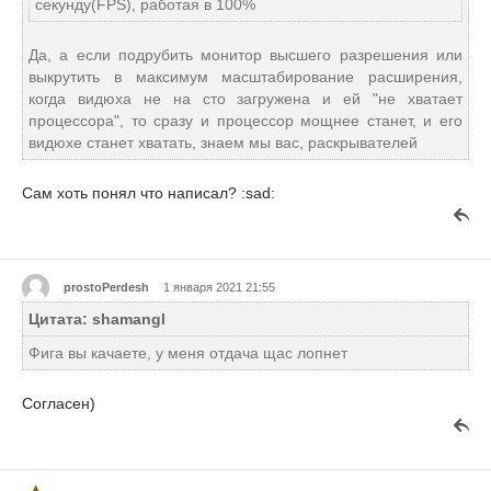
секунду(FPS), работая в 100%
Да, а если подрубить монитор высшего разрешения или
выкрутить в максимум масштабирование расширения,
когда видюха не на сто загружена и ей "не хватает
процессора", то сразу и процессор мощнее станет, и его
видюхе станет хватать, знаем мы вас, раскрывателей
Сам хоть понял что написал? :sad:
prostoPerdesh
1 января 2021 21:55
Цитата: shamangl
Фига вы качаете, у меня отдача щас лопнет
Согласен)