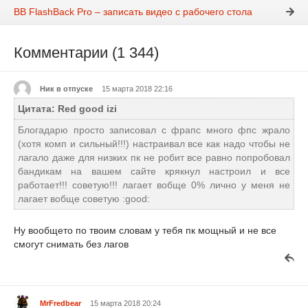
BB FlashBack Pro – записать видео с рабочего стола
Комментарии (1 344)
Ник в отпуске
15 марта 2018 22:16
Цитата: Red good izi
Блогадарю просто записовал с фрапс много фпс жрало
(хотя комп и сильный!!!) настраивал все как надо чтобы не
лагало даже для низких пк не робит все равно попробовал
бандикам на вашем сайте крякнул настроил и все
работает!!! советую!!! лагает вобще 0% лично у меня не
лагает вобще советую :good:
Ну вообщето по твоим словам у тебя пк мощный и не все
смогут снимать без лагов
MrFredbear
15 марта 2018 20:24