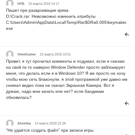
НУБ
15 марта 2018 14:17
Пишет при разархивации кряка
D:\Crack.rar: Невозможно изменить атрибуты
C:\Users\Admin\AppData\Local\Temp\Rar$DRa0.005\keymaker.
exe
VimeGamer
15 марта 2018 10:01
Привет, я тут прочитал комменты и подумал, если я скачаю
на свой пк то наверно Window Defender просто заблокирует
меня, что делать если я в Windows 10? Я же просто не хочу
чтобы мою сеть блаконули, я этой программой уже давно им
снимал видео пока не скачал Экранная Камера. Вот я
думаю, надо мне качать или нет? если бандикам
обновилась?
Atomika
14 марта 2018 22:28
"Не удаётся создать файл" при записи игры