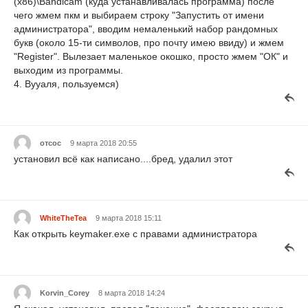
(x86)\Bandicam (куда устанавливалась программа) после
чего жмем пкм и выбираем строку "Запустить от имени
администратора", вводим немаленький набор рандомных
букв (около 15-ти символов, про почту имею ввиду) и жмем
"Register". Вылезает маленькое окошко, просто жмем "ОК" и
выходим из программы.
4. Вууаля, пользуемся)
отсос
9 марта 2018 20:55
установил всё как написано....бред, удалил этот
WhiteTheTea
9 марта 2018 15:11
Как открыть keymaker.exe с правами администратора
Korvin_Corey
8 марта 2018 14:24