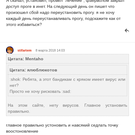
Я скачал, установил, провел "лечение", фаерволом закрыл
доступ проге в инет. На следующий день он пишет что
произошел сбой надо переустановить прогу. я не хочу
каждый день переустанавливать прогу, подскажите как от
этого избавиться?
stifartem
8 марта 2018 14:03
Цитата: Mentaho
Цитата: ялюблюкотов
:shok: Ребята, а этот бандикам с кряком имеет вирус или
нет?
Просто не хочу рисковать :sad:
На этом сайте, нету вирусов. Главное установить
правильно.
главное правильно устоновить и навсякий седлать точку
воостоновление