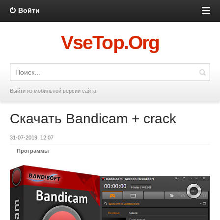
Войти
VseTop.Org
Выйти из мобильной версии сайта
Скачать Bandicam + crack
31-07-2019, 12:07
Программы